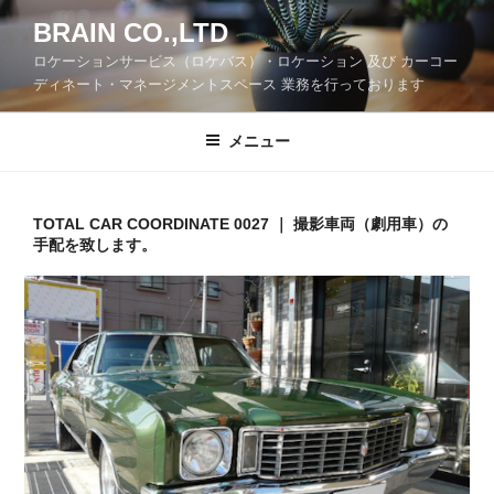
コ
BRAIN CO.,LTD
ン
ロケーションサービス（ロケバス）・ロケーション 及び カーコー
テ
ディネート・マネージメントスペース 業務を行っております
ン
ツ
メニュー
へ
ス
キ
ッ
TOTAL CAR COORDINATE 0027 ｜ 撮影車両（劇用車）の
手配を致します。
プ