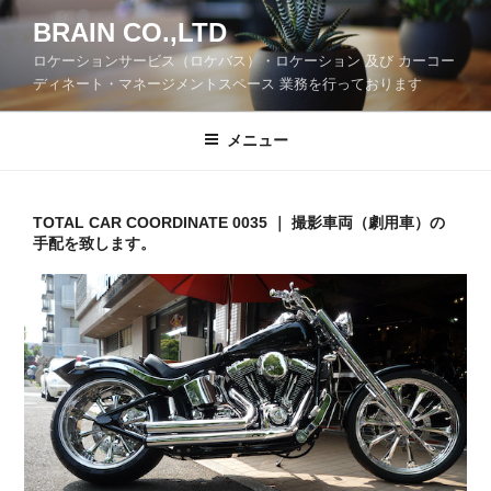
コ
BRAIN CO.,LTD
ン
ロケーションサービス（ロケバス）・ロケーション 及び カーコー
テ
ディネート・マネージメントスペース 業務を行っております
ン
ツ
メニュー
へ
ス
キ
ッ
TOTAL CAR COORDINATE 0035 ｜ 撮影車両（劇用車）の
手配を致します。
プ