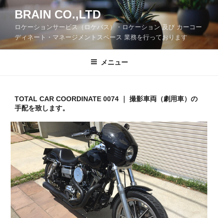
コ
BRAIN CO.,LTD
ン
ロケーションサービス（ロケバス）・ロケーション 及び カーコー
テ
ディネート・マネージメントスペース 業務を行っております
ン
ツ
メニュー
へ
ス
キ
ッ
TOTAL CAR COORDINATE 0074 ｜ 撮影車両（劇用車）の
手配を致します。
プ