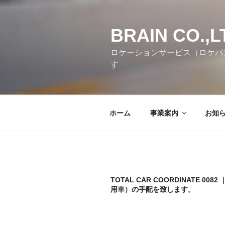
コ
ン
テ
BRAIN CO.,L
ン
ロケーションサービス（ロケバ
ツ
す
へ
ス
キ
ッ
ホーム
事業案内
お知
プ
TOTAL CAR COORDINATE 008
用車）の手配を致します。