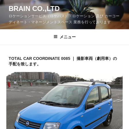
コ
BRAIN CO.,LTD
ン
ロケーションサービス（ロケバス）・ロケーション 及び カーコー
テ
ディネート・マネージメントスペース 業務を行っております
ン
ツ
メニュー
へ
ス
キ
ッ
TOTAL CAR COORDINATE 0085 ｜ 撮影車両（劇用車）の
手配を致します。
プ