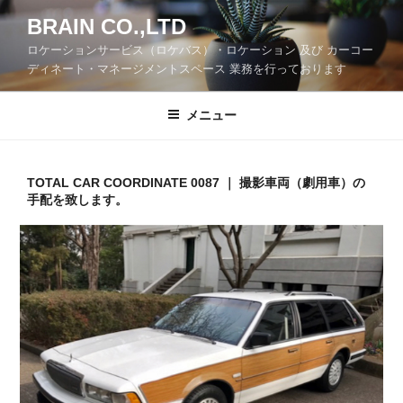
コ
BRAIN CO.,LTD
ン
ロケーションサービス（ロケバス）・ロケーション 及び カーコー
テ
ディネート・マネージメントスペース 業務を行っております
ン
ツ
メニュー
へ
ス
キ
ッ
TOTAL CAR COORDINATE 0087 ｜ 撮影車両（劇用車）の
手配を致します。
プ