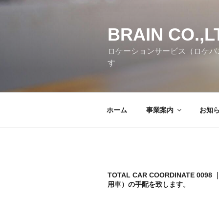
コ
ン
テ
BRAIN CO.,L
ン
ロケーションサービス（ロケバ
ツ
す
へ
ス
キ
ッ
ホーム
事業案内
お知
プ
TOTAL CAR COORDINATE 009
用車）の手配を致します。