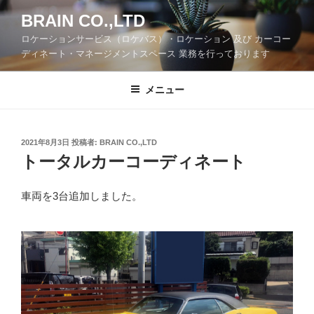
コ
BRAIN CO.,LTD
ン
ロケーションサービス（ロケバス）・ロケーション 及び カーコー
テ
ディネート・マネージメントスペース 業務を行っております
ン
ツ
メニュー
へ
ス
キ
ッ
投
2021年8月3日
投稿者:
BRAIN CO.,LTD
稿
トータルカーコーディネート
プ
日:
車両を3台追加しました。