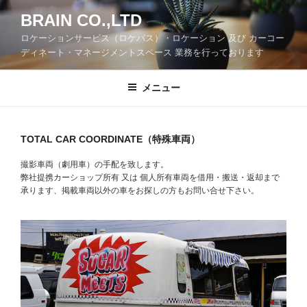
コ
BRAIN CO.,LTD
ン
ロケーションサービス（ロケバス）・ロケーション 及び カーコー
テ
ディネート・マネージメントスペース 業務を行っております
ン
ツ
メニュー
へ
ス
キ
ッ
TOTAL CAR COORDINATE（特殊車両）
プ
撮影車両（劇用車）の手配を致します。
弊社提携カーショップ所有 又は 個人所有車両を借用・搬送・返却まで
承ります、掲載車両以外の車をお探しの方もお問い合せ下さい。