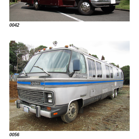
0042
0056